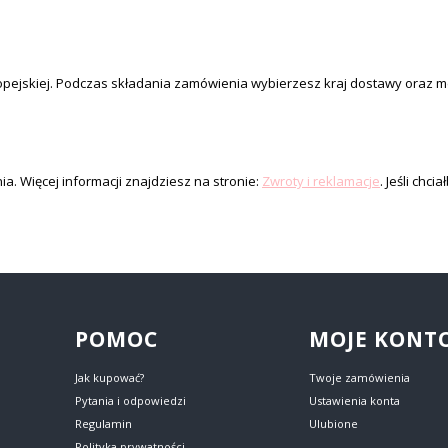
ropejskiej. Podczas składania zamówienia wybierzesz kraj dostawy oraz 
a. Więcej informacji znajdziesz na stronie:
Zwroty i reklamacje
. Jeśli chc
POMOC
MOJE KONT
Jak kupować?
Twoje zamówienia
Pytania i odpowiedzi
Ustawienia konta
Regulamin
Ulubione
Polityka prywatności