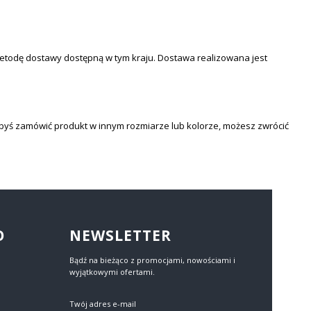
metodę dostawy dostępną w tym kraju. Dostawa realizowana jest
iałbyś zamówić produkt w innym rozmiarze lub kolorze, możesz zwrócić
O
NEWSLETTER
Bądź na bieżąco z promocjami, nowościami i
wyjątkowymi ofertami.
Twój adres e-mail