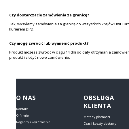
Czy dostarczacie zamówienia za granicę?
Tak, wysyłamy zamówienia za granicę do wszystkich krajów Unii Eu
kurierem DPD.
Czy mogę zwrócić lub wymienić produkt?
Produkt możesz zwrócić w ciągu 14 dni od daty otrzymania zamówieni
produkt i złożyć nowe zamówienie.
Linki w stopce
O NAS
OBSŁUGA
KLIENTA
Kontakt
O firmie
Metody płatności
Nagrody i wyróżnienia
Czas i koszty dostawy